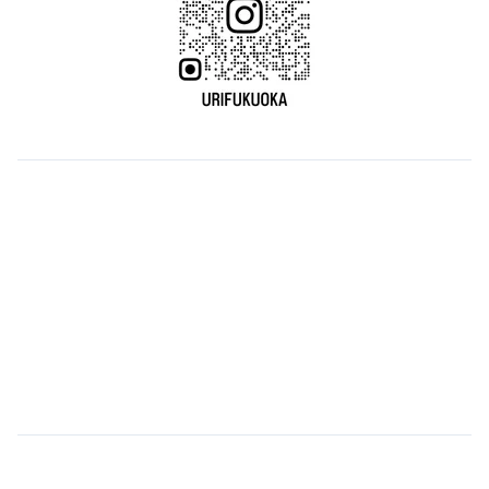
ウリについて
学校名: 福岡韓国語学校ウリ
住所: 〒810-0021 福岡市中央区今泉2-4-24 ヴェルドミール今泉
304
TEL: 092-732-3434
FAX: 092-791-9034
メール: fukuokauri@gmail.com
受付時間: 月~金: 12:00 ~ 21:00(土: 11:00 ~ 17:00)
各種SNS
（旧）ブログ